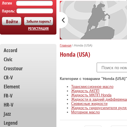
Логин
Пароль:
Забыли пароль?
РЕГИСТРАЦИЯ
Главная
\
Honda (USA)
Accord
Honda (USA)
Civic
Crosstour
CR-V
Категории с товарами "Honda (USA)"
Element
Трансмиссионное масло
Жидкость АКПП
FR-V
Жидкость МКПП Honda
Жидкости в задний дифференц
HR-V
Сервисные жидкости
Жидкость гидроусилителя руля
Моторное масло
Jazz
Legend