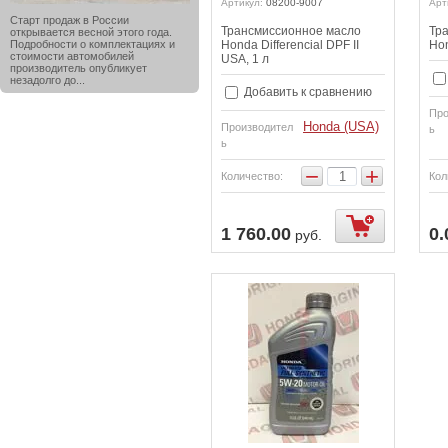
Артикул:
08200-9007
Арт
Старт продаж в России
Трансмиссионное масло
Тр
открывается весной этого года.
Подробности о комплектациях и
Honda Differencial DPF II
Ho
стоимости автомобилей
USA, 1 л
производитель опубликует
незадолго до...
Добавить к сравнению
Про
Honda (USA)
Производител
ь
ь
−
+
Количество:
Кол
1 760.00
0.
руб.