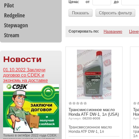
Цена:
от
до
Pilot
Показать
Сбросить фильтр
Redgeline
Stepwagon
Сортировать по:
Названию
Цене
Stream
Новости
01.10.2022 Заключи
договор со CDEK и
экономь на доставке
Трансмиссионное масло
Тр
Honda ATF DW-1, 1л (USA)
Ho
Артикул:
08200-9008
Арт
Трансмиссионное масло
Ма
Honda ATF DW-1, 1л
тра
Только в октябре 2022 года CDEK
1л