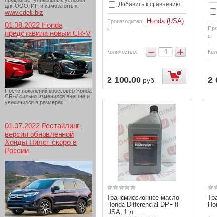
предлагает уникальные условия
Добавить к сравнению
для ООО, ИП и самозанятых.
www.cdek.biz
Honda (USA)
Производител
01.08.2022 Honda
Про
ь
представила новый CR-V
ь
−
+
Количество:
Кол
2 100.00
2 
руб.
После поколений кроссовер Honda
CR-V сильно изменился внешне и
увеличился в размерах
01.07.2022 Рестайлинг-
версия обновленной
Хонды Пилот скоро в
России
Трансмиссионное масло
Тр
Honda Differencial DPF II
Ho
USA, 1 л