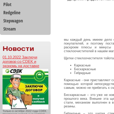
Pilot
Redgeline
Stepwagon
Stream
мы каждый день имеем дело с
покупателей, и поэтому пост
Новости
раскроем плюсы и минусы к
стеклоочистителей в нашем маг
01.10.2022 Заключи
Щетки стеклоочестителя тойота
договор со CDEK и
Каркасные
экономь на доставке
Бескаркасные
Гибридные
Каркасные - они приставляют с
помощью которой непосредств
самым, можно не прибегать к с
Бескаркасные – это уже не но
прошлого века. Внешне эта ще
стали, механизм выполнен в в
резины.
Только в октябре 2022 года CDEK
Гибридные – это щетки стек