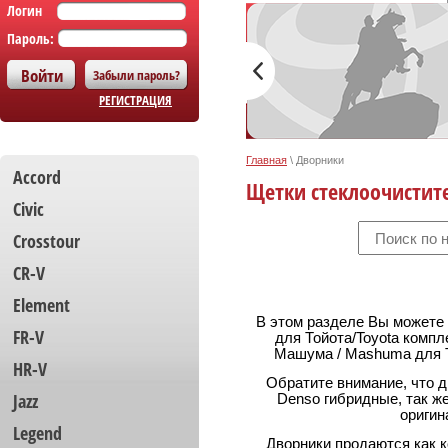
Логин
Пароль:
Забыли пароль?
РЕГИСТРАЦИЯ
Главная
\
Дворники
Accord
Щетки стеклоочистит
Civic
Crosstour
CR-V
Element
В этом разделе Вы можете
FR-V
для Тойота/Toyota компл
Машума / Mashuma для Т
HR-V
Обратите внимание, что д
Jazz
Denso гибридные, так ж
оригин
Legend
Дворники продаются как к