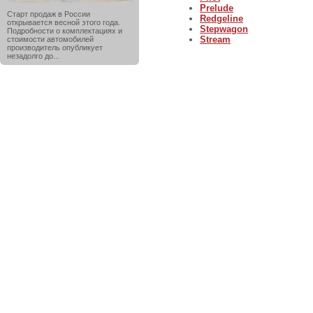
Prelude
Старт продаж в России
Redgeline
открывается весной этого года.
Stepwagon
Подробности о комплектациях и
Stream
стоимости автомобилей
производитель опубликует
незадолго до...