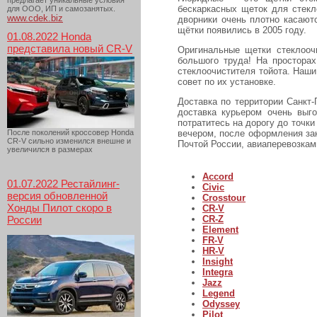
предлагает уникальные условия
бескаркасных щеток для стекл
для ООО, ИП и самозанятых.
www.cdek.biz
дворники очень плотно касают
щётки появились в 2005 году.
01.08.2022 Honda
представила новый CR-V
Оригинальные щетки стеклооч
большого труда! На просторах
стеклоочистителя тойота. Наши
совет по их установке.
Доставка по территории Санкт
доставка курьером очень выг
потратитесь на дорогу до точк
После поколений кроссовер Honda
вечером, после оформления зак
CR-V сильно изменился внешне и
Почтой России, авиаперевозкам
увеличился в размерах
Accord
01.07.2022 Рестайлинг-
Civic
версия обновленной
Crosstour
Хонды Пилот скоро в
CR-V
России
CR-Z
Element
FR-V
HR-V
Insight
Integra
Jazz
Legend
Odyssey
Pilot