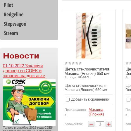
Pilot
Redgeline
Stepwagon
Stream
Новости
01.10.2022 Заключи
Щетка стеклоочистителя
Ще
договор со CDEK и
Masuma (Япония) 650 мм
De
экономь на доставке
Артикул:
MU-026U
Арт
Щетка стеклоочистителя
Ще
Masuma (Япония) 650 мм
Den
Добавить к сравнению
Masuma
Производител
Про
(Япония)
ь
ь
−
+
Количество:
Кол
Только в октябре 2022 года CDEK