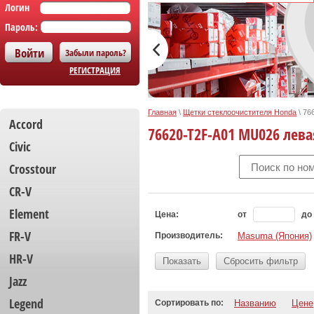
Логин
Пароль:
Забыли пароль?
РЕГИСТРАЦИЯ
Главная
\
Щетки стеклоочистителя Honda
\
76
Accord
76620-T2F-A01 MU026 лева
Civic
Crosstour
CR-V
Element
Цена:
от
до
FR-V
Производитель:
Masuma (Япония)
HR-V
Показать
Сбросить фильтр
Jazz
Legend
Сортировать по:
Названию
Цене