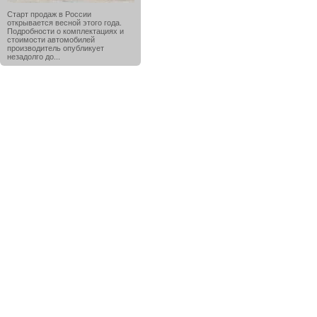
Старт продаж в России
открывается весной этого года.
Подробности о комплектациях и
стоимости автомобилей
производитель опубликует
незадолго до...