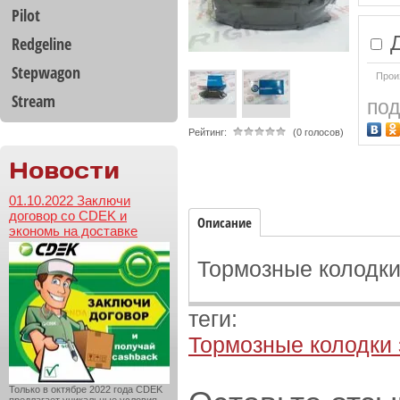
Pilot
Д
Redgeline
Stepwagon
Прои
Stream
под
Рейтинг:
(0 голосов)
Новости
01.10.2022 Заключи
договор со CDEK и
Описание
экономь на доставке
Тормозные колодки 
теги:
Тормозные колодки
Только в октябре 2022 года CDEK