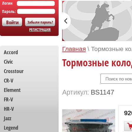
Логин
Пароль:
Забыли пароль?
РЕГИСТРАЦИЯ
Главная
\
Тормозные ко
Accord
Тормозные колод
Civic
Crosstour
CR-V
Element
Артикул:
BS1147
FR-V
HR-V
92
Jazz
Legend