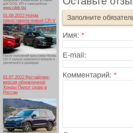
Оставьте отзы
предлагает уникальные условия
для ООО, ИП и самозанятых.
www.cdek.biz
01.08.2022 Honda
Заполните обязател
представила новый CR-V
Имя:
*
E-mail:
После поколений кроссовер Honda
CR-V сильно изменился внешне и
увеличился в размерах
Комментарий:
*
01.07.2022 Рестайлинг-
версия обновленной
Хонды Пилот скоро в
России