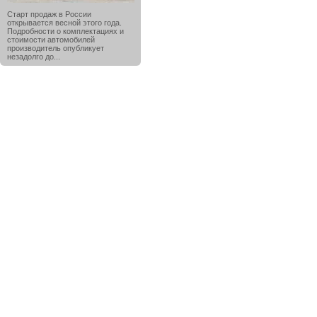
Старт продаж в России
открывается весной этого года.
Подробности о комплектациях и
стоимости автомобилей
производитель опубликует
незадолго до...