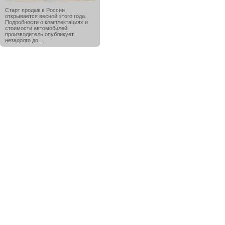
Старт продаж в России
открывается весной этого года.
Подробности о комплектациях и
стоимости автомобилей
производитель опубликует
незадолго до...