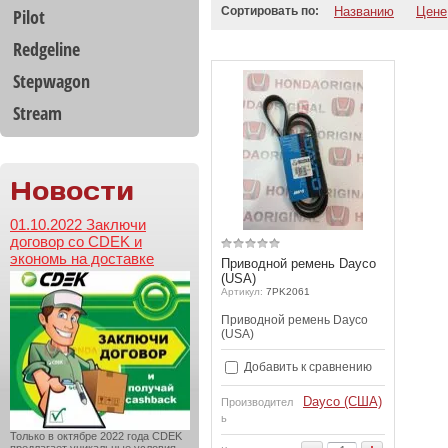
Сортировать по:
Названию
Цене
Pilot
Redgeline
Stepwagon
Stream
Новости
01.10.2022 Заключи
договор со CDEK и
экономь на доставке
Приводной ремень Dayco
(USA)
Артикул:
7PK2061
Приводной ремень Dayco
(USA)
Добавить к сравнению
Dayco (США)
Производител
ь
Только в октябре 2022 года CDEK