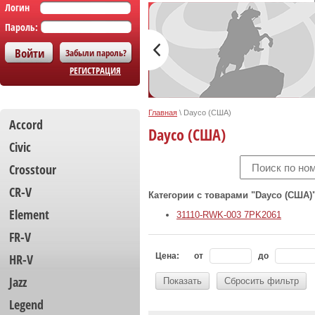
Логин
Пароль:
Забыли пароль?
РЕГИСТРАЦИЯ
Главная
\
Dayco (США)
Accord
Dayco (США)
Civic
Crosstour
CR-V
Категории с товарами "Dayco (США)"
Element
31110-RWK-003 7PK2061
FR-V
HR-V
Цена:
от
до
Jazz
Показать
Сбросить фильтр
Legend