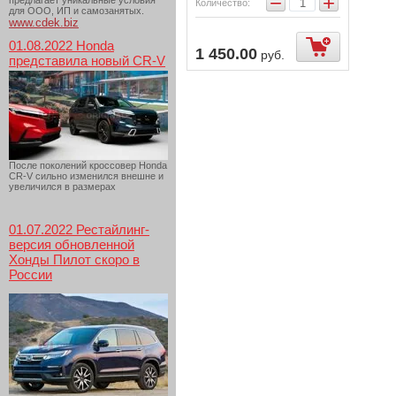
−
+
предлагает уникальные условия
Количество:
для ООО, ИП и самозанятых.
www.cdek.biz
01.08.2022 Honda
1 450.00
руб.
представила новый CR-V
После поколений кроссовер Honda
CR-V сильно изменился внешне и
увеличился в размерах
01.07.2022 Рестайлинг-
версия обновленной
Хонды Пилот скоро в
России