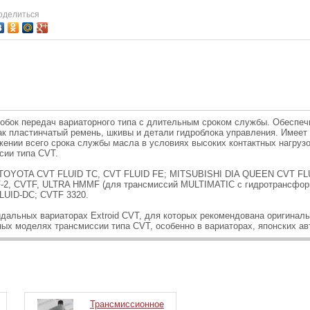
оделиться
обок передач вариаторного типа с длительным сроком службы. Обеспеч
как пластинчатый ремень, шкивы и детали гидроблока управления. Имее
жении всего срока службы масла в условиях высоких контактных нагруз
сии типа CVT.
 TOYOTA CVT FLUID TC, CVT FLUID FE; MITSUBISHI DIA QUEEN CVT FLU
-2, CVTF, ULTRA HMMF (для трансмиссий MULTIMATIC с гидротрансфор
LUID-DC; CVTF 3320.
идальных вариаторах Extroid CVT, для которых рекомендована оригина
ных моделях трансмиссии типа CVT, особенно в вариаторах, японских а
Трансмиссионное