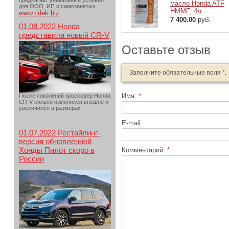
предлагает уникальные условия
масло Honda ATF
для ООО, ИП и самозанятых.
HMMF, 4л
www.cdek.biz
7 400.00
руб.
01.08.2022 Honda
представила новый CR-V
Оставьте отзыв
Заполните обязательные поля
*
.
Имя:
*
После поколений кроссовер Honda
CR-V сильно изменился внешне и
увеличился в размерах
E-mail:
01.07.2022 Рестайлинг-
версия обновленной
Хонды Пилот скоро в
Комментарий:
*
России