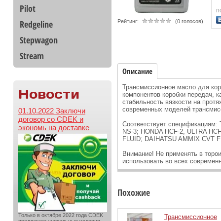
Pilot
п
Redgeline
Рейтинг:
(0 голосов)
Stepwagon
Stream
Описание
Трансмиссионное масло для кор
Новости
компонентов коробки передач, 
стабильность вязкости на протя
современных моделей трансмис
01.10.2022 Заключи
договор со CDEK и
Соответствует спецификациям:
экономь на доставке
NS-3; HONDA HCF-2, ULTRA HCF
FLUID; DAIHATSU AMMIX CVT F
Внимание! Не применять в торо
использовать во всех современ
Похожие
Только в октябре 2022 года CDEK
Трансмиссионное