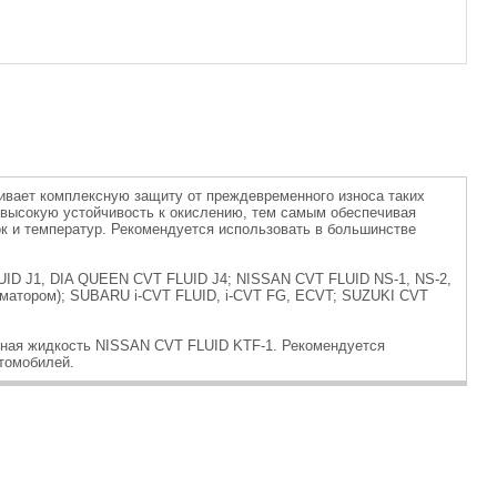
ивает комплексную защиту от преждевременного износа таких
т высокую устойчивость к окислению, тем самым обеспечивая
ок и температур. Рекомендуется использовать в большинстве
ID J1, DIA QUEEN CVT FLUID J4; NISSAN CVT FLUID NS-1, NS-2,
матором); SUBARU i-CVT FLUID, i-CVT FG, ECVT; SUZUKI CVT
льная жидкость NISSAN CVT FLUID KTF-1. Рекомендуется
втомобилей.