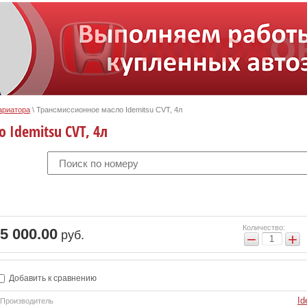
ариатора
\
Трансмиссионное масло Idemitsu CVT, 4л
 Idemitsu CVT, 4л
Количество:
5 000.00
руб.
−
+
Добавить к сравнению
Id
Производитель