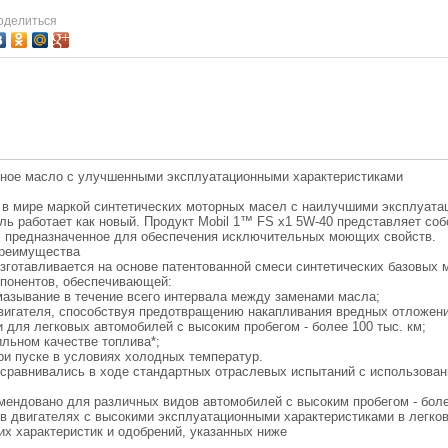
оделиться
рное масло с улучшенными эксплуатационными характеристиками
в мире маркой синтетических моторных масел с наилучшими эксплуата
ель работает как новый. Продукт Mobil 1™ FS x1 5W-40 представляет с
, предназначенное для обеспечения исключительных моющих свойств.
преимущества
зготавливается на основе патентованной смеси синтетических базовых 
мпонентов, обеспечивающей:
смазывание в течение всего интервала между заменами масла;
вигателя, способствуя предотвращению накапливания вредных отложен
 для легковых автомобилей с высоким пробегом - более 100 тыс. км;
льном качестве топлива*;
ри пуске в условиях холодных температур.
 сравнивались в ходе стандартных отраслевых испытаний с использова
мендовано для различных видов автомобилей с высоким пробегом - боле
в двигателях с высокими эксплуатационными характеристиками в легковы
их характеристик и одобрений, указанных ниже