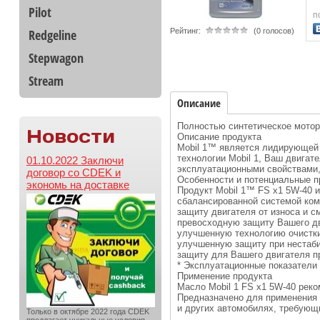
Pilot
п
Redgeline
Рейтинг:
(0 голосов)
Stepwagon
Stream
Описание
Полностью синтетическое мото
Новости
Описание продукта
Mobil 1™ является лидирующей 
технологии Mobil 1, Ваш двигат
01.10.2022 Заключи
эксплуатационными свойствами
договор со CDEK и
Особенности и потенциальные 
экономь на доставке
Продукт Mobil 1™ FS x1 5W-40 и
сбалансированной системой ко
защиту двигателя от износа и 
превосходную защиту Вашего д
улучшенную технологию очистки
улучшенную защиту при нестаби
защиту для Вашего двигателя п
* Эксплуатационные показатели
Применение продукта
Масло Mobil 1 FS x1 5W-40 реко
Предназначено для применения 
и других автомобилях, требующ
Только в октябре 2022 года CDEK