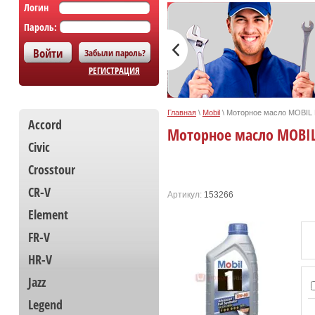
Логин
Пароль:
Забыли пароль?
РЕГИСТРАЦИЯ
Главная
\
Mobil
\
Моторное масло MOBIL F
Accord
Моторное масло MOBIL 
Civic
Crosstour
CR-V
Артикул:
153266
Element
FR-V
HR-V
Jazz
Legend