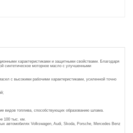
ционными характеристиками и защитными свойствами. Благодаря
обой синтетическое моторное масло с улучшенными
масел с высокими рабочими характеристиками, усиленной точно
ий;
ние видов топлива, способствующих образованию шлама.
е 100 тыс. км.
х автомобилях Volkswagen, Audi, Skoda, Porsche, Mercedes Benz