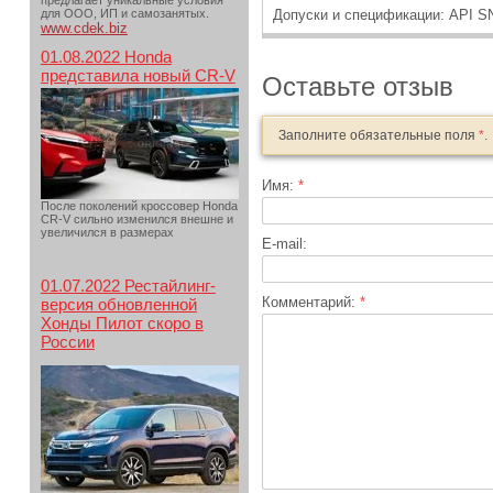
предлагает уникальные условия
для ООО, ИП и самозанятых.
Допуски и спецификации: API S
www.cdek.biz
01.08.2022 Honda
представила новый CR-V
Оставьте отзыв
Заполните обязательные поля
*
.
Имя:
*
После поколений кроссовер Honda
CR-V сильно изменился внешне и
увеличился в размерах
E-mail:
01.07.2022 Рестайлинг-
Комментарий:
*
версия обновленной
Хонды Пилот скоро в
России