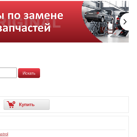
Купить
strol