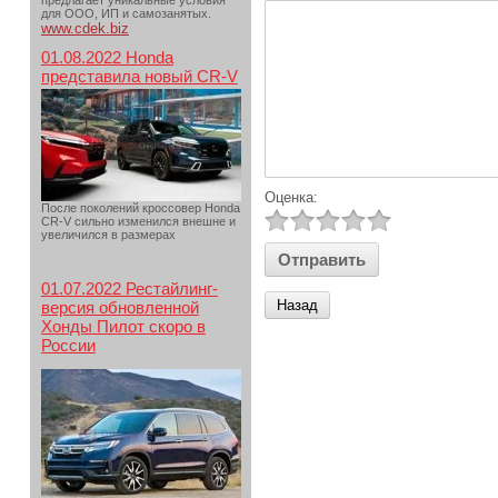
предлагает уникальные условия
для ООО, ИП и самозанятых.
www.cdek.biz
01.08.2022 Honda
представила новый CR-V
Оценка:
После поколений кроссовер Honda
CR-V сильно изменился внешне и
увеличился в размерах
01.07.2022 Рестайлинг-
Назад
версия обновленной
Хонды Пилот скоро в
России