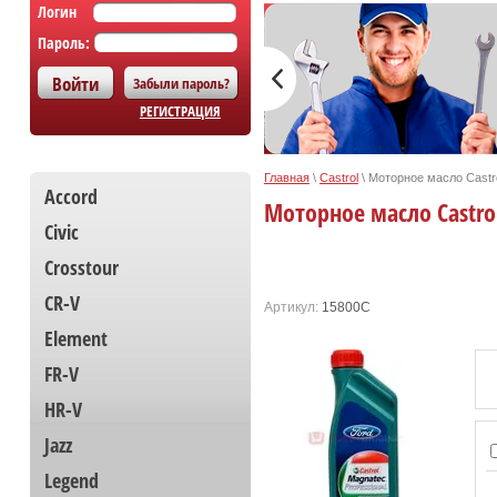
Логин
Пароль:
Забыли пароль?
РЕГИСТРАЦИЯ
Главная
\
Castrol
\
Моторное масло Castro
Accord
Моторное масло Castrol 
Civic
Crosstour
CR-V
Артикул:
15800С
Element
FR-V
HR-V
Jazz
Legend