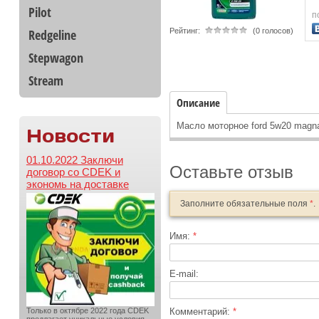
Pilot
п
Redgeline
Рейтинг:
(0 голосов)
Stepwagon
Stream
Описание
Масло моторное ford 5w20 magnat
Новости
01.10.2022 Заключи
Оставьте отзыв
договор со CDEK и
экономь на доставке
Заполните обязательные поля
*
.
Имя:
*
E-mail:
Только в октябре 2022 года CDEK
Комментарий:
*