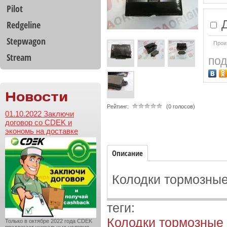
Pilot
Д
Redgeline
Stepwagon
Прои
Stream
под
Новости
Рейтинг:
(0 голосов)
01.10.2022 Заключи
договор со CDEK и
экономь на доставке
Описание
Колодки тормозные
теги:
Колодки тормозные
Только в октябре 2022 года CDEK