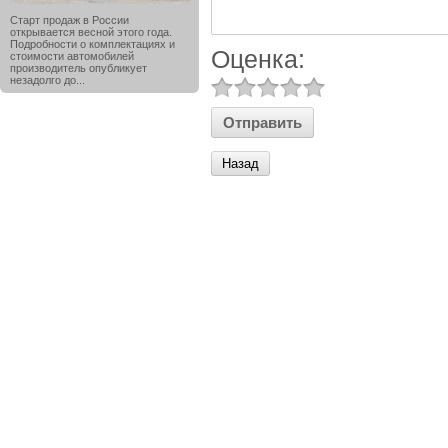
Старт продаж в России
открывается весной этого года.
Подробности о комплектациях и
Оценка:
стоимости автомобилей
производитель опубликует
незадолго до...
Назад