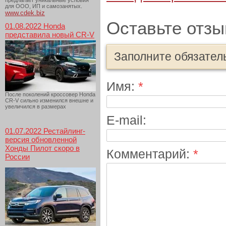
предлагает уникальные условия
для ООО, ИП и самозанятых.
www.cdek.biz
Оставьте отзы
01.08.2022 Honda
представила новый CR-V
Заполните обязател
Имя:
*
После поколений кроссовер Honda
CR-V сильно изменился внешне и
увеличился в размерах
E-mail:
01.07.2022 Рестайлинг-
версия обновленной
Хонды Пилот скоро в
Комментарий:
*
России