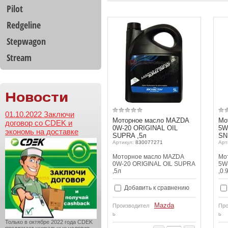
Pilot
Redgeline
Stepwagon
Stream
Новости
01.10.2022 Заключи
Моторное масло MAZDA
Мо
договор со CDEK и
0W-20 ORIGINAL OIL
5W
экономь на доставке
SUPRA ,5л
SN
Артикул:
830077271
Арт
Моторное масло MAZDA
Мо
0W-20 ORIGINAL OIL SUPRA
5W
,5л
,0.
Добавить к сравнению
Mazda
Производител
Про
ь
ь
Только в октябре 2022 года CDEK