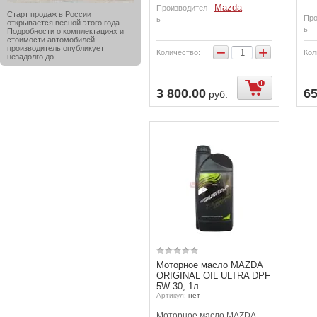
Mazda
Производител
Старт продаж в России
Про
ь
открывается весной этого года.
ь
Подробности о комплектациях и
стоимости автомобилей
−
+
производитель опубликует
Количество:
Кол
незадолго до...
3 800.00
65
руб.
Моторное масло MAZDA
ORIGINAL OIL ULTRA DPF
5W-30, 1л
Артикул:
нет
Моторное масло MAZDA