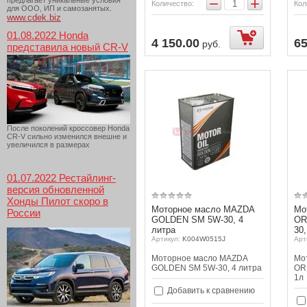
−
+
предлагает уникальные условия
Количество:
Кол
для ООО, ИП и самозанятых.
www.cdek.biz
01.08.2022 Honda
4 150.00
65
руб.
представила новый CR-V
После поколений кроссовер Honda
CR-V сильно изменился внешне и
увеличился в размерах
01.07.2022 Рестайлинг-
версия обновленной
Хонды Пилот скоро в
Моторное масло MAZDA
Мо
России
GOLDEN SM 5W-30, 4
OR
литра
30,
Артикул:
K004W0515J
Арт
Моторное масло MAZDA
Мо
GOLDEN SM 5W-30, 4 литра
OR
1л
Добавить к сравнению